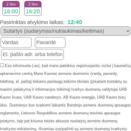
2 liko
2 liko
16:00
16:20
12:40
Pasirinktas atvykimo laikas:
Esu informuota (-as), kad mano pateiktus registruojantis vizitui į kauniečių
aptarnavimo centrą Mano Kaunas asmens duomenis (vardą, pavardę,
telefoną, el. paštą) tinkamo paslaugų teikimo tikslais (įskaitant kontaktų su
manimi palaikymą ir informacijos teikimą) tvarkys duomenų valdytojai UAB
Kauno švara, UAB Kauno vandenys, AB Kauno energija, UAB Kauno butų
ūkis. Duomenys bus tvarkomi laikantis Bendrojo asmens duomenų apsaugos
reglamento, Lietuvos Respublikos asmens duomenų teisinės apsaugos
įstatymo, taip pat kituose teisės aktuose nustatytų asmens duomenų
tvarkymo reikalavimų. Išsamiau susipažinti su asmens duomenų tvarkymu