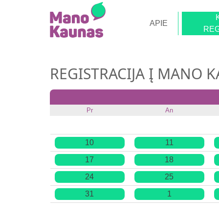
APIE
REG
REGISTRACIJA Į MANO 
Pr
An
10
11
17
18
24
25
31
1