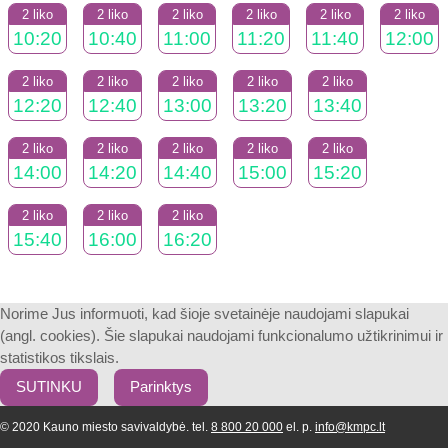
2 liko
2 liko
2 liko
2 liko
2 liko
2 liko
10:20
10:40
11:00
11:20
11:40
12:00
2 liko
2 liko
2 liko
2 liko
2 liko
12:20
12:40
13:00
13:20
13:40
2 liko
2 liko
2 liko
2 liko
2 liko
14:00
14:20
14:40
15:00
15:20
2 liko
2 liko
2 liko
15:40
16:00
16:20
Norime Jus informuoti, kad šioje svetainėje naudojami slapukai
(angl. cookies). Šie slapukai naudojami funkcionalumo užtikrinimui ir
statistikos tikslais.
SUTINKU
Parinktys
© 2020 Kauno miesto savivaldybė. tel.
8 800 20 000
el. p.
info@kmpc.lt