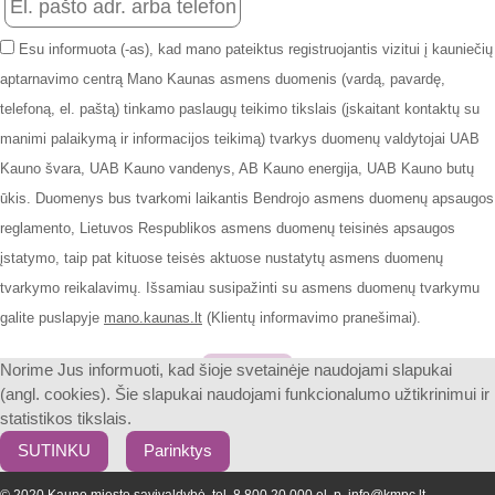
Esu informuota (-as), kad mano pateiktus registruojantis vizitui į kauniečių
aptarnavimo centrą Mano Kaunas asmens duomenis (vardą, pavardę,
telefoną, el. paštą) tinkamo paslaugų teikimo tikslais (įskaitant kontaktų su
manimi palaikymą ir informacijos teikimą) tvarkys duomenų valdytojai UAB
Kauno švara, UAB Kauno vandenys, AB Kauno energija, UAB Kauno butų
ūkis. Duomenys bus tvarkomi laikantis Bendrojo asmens duomenų apsaugos
reglamento, Lietuvos Respublikos asmens duomenų teisinės apsaugos
įstatymo, taip pat kituose teisės aktuose nustatytų asmens duomenų
tvarkymo reikalavimų. Išsamiau susipažinti su asmens duomenų tvarkymu
galite puslapyje
mano.kaunas.lt
(Klientų informavimo pranešimai).
Patvirtinti
Norime Jus informuoti, kad šioje svetainėje naudojami slapukai
(angl. cookies). Šie slapukai naudojami funkcionalumo užtikrinimui ir
statistikos tikslais.
SUTINKU
Parinktys