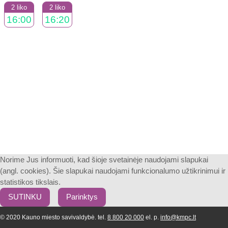
2 liko
2 liko
16:00
16:20
Norime Jus informuoti, kad šioje svetainėje naudojami slapukai
(angl. cookies). Šie slapukai naudojami funkcionalumo užtikrinimui ir
statistikos tikslais.
SUTINKU
Parinktys
© 2020 Kauno miesto savivaldybė. tel.
8 800 20 000
el. p.
info@kmpc.lt