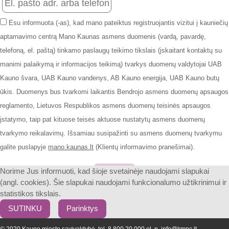
Esu informuota (-as), kad mano pateiktus registruojantis vizitui į kauniečių
aptarnavimo centrą Mano Kaunas asmens duomenis (vardą, pavardę,
telefoną, el. paštą) tinkamo paslaugų teikimo tikslais (įskaitant kontaktų su
manimi palaikymą ir informacijos teikimą) tvarkys duomenų valdytojai UAB
Kauno švara, UAB Kauno vandenys, AB Kauno energija, UAB Kauno butų
ūkis. Duomenys bus tvarkomi laikantis Bendrojo asmens duomenų apsaugos
reglamento, Lietuvos Respublikos asmens duomenų teisinės apsaugos
įstatymo, taip pat kituose teisės aktuose nustatytų asmens duomenų
tvarkymo reikalavimų. Išsamiau susipažinti su asmens duomenų tvarkymu
galite puslapyje
mano.kaunas.lt
(Klientų informavimo pranešimai).
Patvirtinti
Norime Jus informuoti, kad šioje svetainėje naudojami slapukai
(angl. cookies). Šie slapukai naudojami funkcionalumo užtikrinimui ir
statistikos tikslais.
SUTINKU
Parinktys