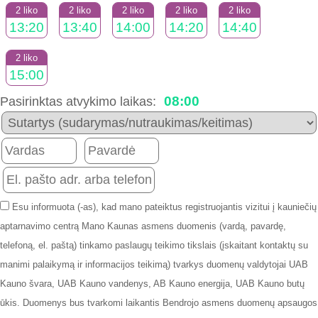
2 liko
2 liko
2 liko
2 liko
2 liko
13:20
13:40
14:00
14:20
14:40
2 liko
15:00
08:00
Pasirinktas atvykimo laikas:
Esu informuota (-as), kad mano pateiktus registruojantis vizitui į kauniečių
aptarnavimo centrą Mano Kaunas asmens duomenis (vardą, pavardę,
telefoną, el. paštą) tinkamo paslaugų teikimo tikslais (įskaitant kontaktų su
manimi palaikymą ir informacijos teikimą) tvarkys duomenų valdytojai UAB
Kauno švara, UAB Kauno vandenys, AB Kauno energija, UAB Kauno butų
ūkis. Duomenys bus tvarkomi laikantis Bendrojo asmens duomenų apsaugos