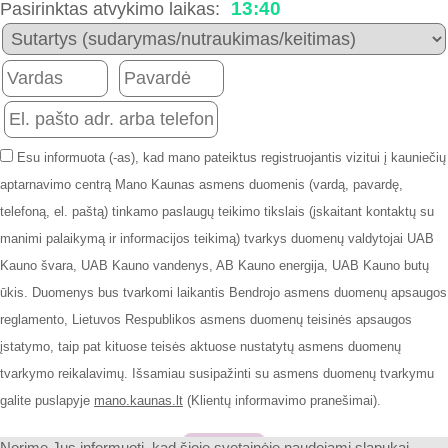
13:40
Pasirinktas atvykimo laikas:
Esu informuota (-as), kad mano pateiktus registruojantis vizitui į kauniečių
aptarnavimo centrą Mano Kaunas asmens duomenis (vardą, pavardę,
telefoną, el. paštą) tinkamo paslaugų teikimo tikslais (įskaitant kontaktų su
manimi palaikymą ir informacijos teikimą) tvarkys duomenų valdytojai UAB
Kauno švara, UAB Kauno vandenys, AB Kauno energija, UAB Kauno butų
ūkis. Duomenys bus tvarkomi laikantis Bendrojo asmens duomenų apsaugos
reglamento, Lietuvos Respublikos asmens duomenų teisinės apsaugos
įstatymo, taip pat kituose teisės aktuose nustatytų asmens duomenų
tvarkymo reikalavimų. Išsamiau susipažinti su asmens duomenų tvarkymu
galite puslapyje
mano.kaunas.lt
(Klientų informavimo pranešimai).