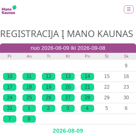
☰
REGISTRACIJA Į MANO KAUNAS
nuo 2026-08-09 iki 2026-09-08
Pr
An
Tr
Kt
Pn
Št
Sk
9
10
11
12
13
14
15
16
17
18
19
20
21
22
23
24
25
26
27
28
29
30
31
1
2
3
4
5
6
7
8
2026-08-09