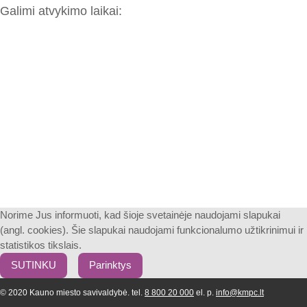
Galimi atvykimo laikai:
Norime Jus informuoti, kad šioje svetainėje naudojami slapukai
(angl. cookies). Šie slapukai naudojami funkcionalumo užtikrinimui ir
statistikos tikslais.
SUTINKU
Parinktys
© 2020 Kauno miesto savivaldybė. tel.
8 800 20 000
el. p.
info@kmpc.lt