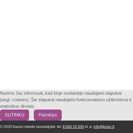
Norime Jus informuoti, kad šioje svetainėje naudojami slapukai
(angl. cookies). Šie slapukai naudojami funkcionalumo užtikrinimui ir
statistikos tikslais.
SUTINKU
Parinktys
© 2020 Kauno miesto savivaldybė. tel.
8 800 20 000
el. p.
info@kmpc.lt