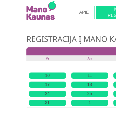
APIE
REG
REGISTRACIJA Į MANO 
Pr
An
10
11
17
18
24
25
31
1