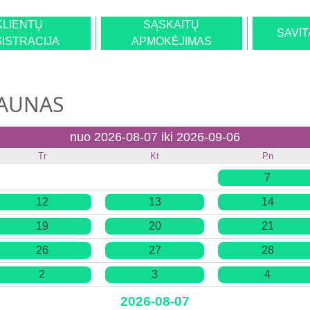
KLIENTŲ
SĄSKAITŲ
SAVI
ISTRACIJA
APMOKĖJIMAS
KAUNAS
nuo 2026-08-07 iki 2026-09-06
Tr
Kt
Pn
7
12
13
14
19
20
21
26
27
28
2
3
4
2026-08-07