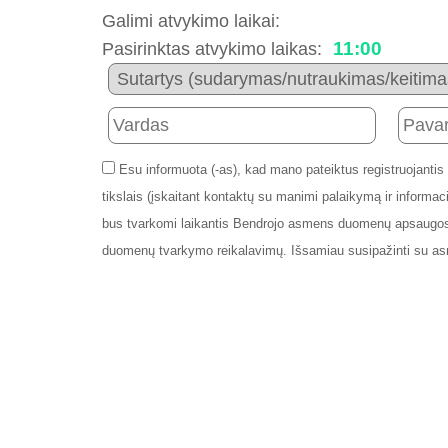
Galimi atvykimo laikai:
11:00
Pasirinktas atvykimo laikas:
Esu informuota (-as), kad mano pateiktus registruojantis
tikslais (įskaitant kontaktų su manimi palaikymą ir info
bus tvarkomi laikantis Bendrojo asmens duomenų apsaugos
duomenų tvarkymo reikalavimų. Išsamiau susipažinti su a