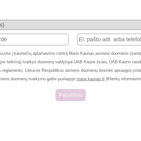
 vizitui į kauniečių aptarnavimo centrą Mano Kaunas asmens duomenis (vardą,
rmacijos teikimą) tvarkys duomenų valdytojai UAB Kauno švara, UAB Kauno v
 reglamento, Lietuvos Respublikos asmens duomenų teisinės apsaugos įstaty
smens duomenų tvarkymu galite puslapyje
mano.kaunas.lt
(Klientų informavim
Patvirtinti