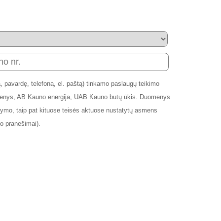
 pavardę, telefoną, el. paštą) tinkamo paslaugų teikimo
andenys, AB Kauno energija, UAB Kauno butų ūkis. Duomenys
mo, taip pat kituose teisės aktuose nustatytų asmens
o pranešimai).