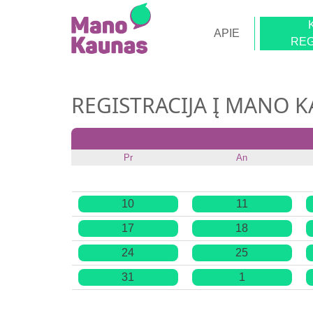
APIE
REG
REGISTRACIJA Į MANO 
Pr
An
10
11
17
18
24
25
31
1