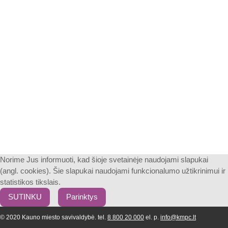
Norime Jus informuoti, kad šioje svetainėje naudojami slapukai
(angl. cookies). Šie slapukai naudojami funkcionalumo užtikrinimui ir
statistikos tikslais.
SUTINKU
Parinktys
© 2020 Kauno miesto savivaldybė. tel.
8 800 20 000
el. p.
info@kmpc.lt