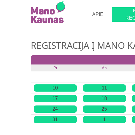
APIE
REG
REGISTRACIJA Į MANO 
Pr
An
10
11
17
18
24
25
31
1