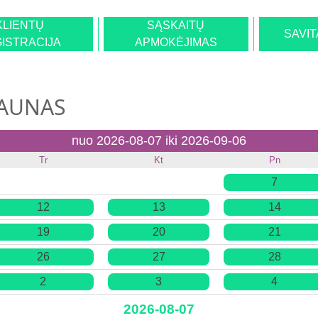
KLIENTŲ
SĄSKAITŲ
SAVI
ISTRACIJA
APMOKĖJIMAS
KAUNAS
nuo 2026-08-07 iki 2026-09-06
Tr
Kt
Pn
7
12
13
14
19
20
21
26
27
28
2
3
4
2026-08-07