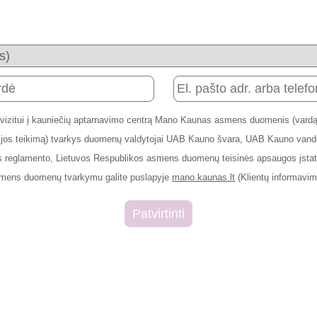
 vizitui į kauniečių aptarnavimo centrą Mano Kaunas asmens duomenis (vardą,
rmacijos teikimą) tvarkys duomenų valdytojai UAB Kauno švara, UAB Kauno v
 reglamento, Lietuvos Respublikos asmens duomenų teisinės apsaugos įstaty
smens duomenų tvarkymu galite puslapyje
mano.kaunas.lt
(Klientų informavim
Patvirtinti