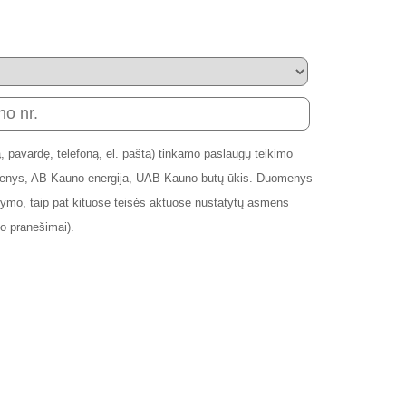
 pavardę, telefoną, el. paštą) tinkamo paslaugų teikimo
andenys, AB Kauno energija, UAB Kauno butų ūkis. Duomenys
mo, taip pat kituose teisės aktuose nustatytų asmens
o pranešimai).