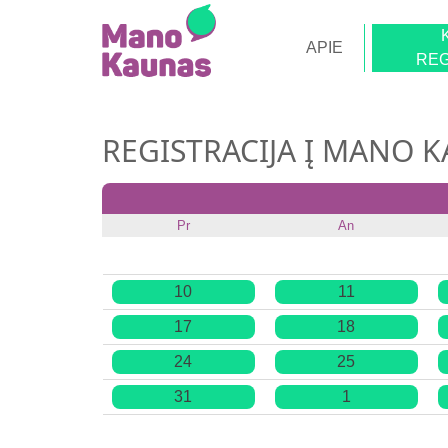
APIE
REG
REGISTRACIJA Į MANO 
Pr
An
10
11
17
18
24
25
31
1