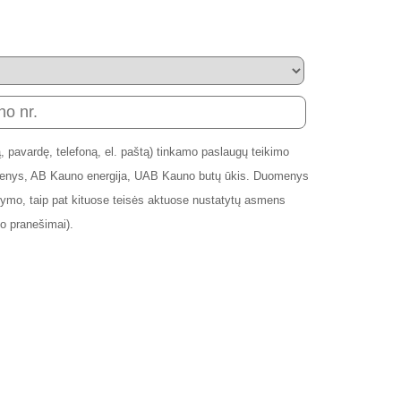
 pavardę, telefoną, el. paštą) tinkamo paslaugų teikimo
andenys, AB Kauno energija, UAB Kauno butų ūkis. Duomenys
mo, taip pat kituose teisės aktuose nustatytų asmens
o pranešimai).