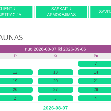
KLIENTŲ
SĄSKAITŲ
SAVI
ISTRACIJA
APMOKĖJIMAS
KAUNAS
nuo 2026-08-07 iki 2026-09-06
Tr
Kt
Pn
7
12
13
14
19
20
21
26
27
28
2
3
4
2026-08-07