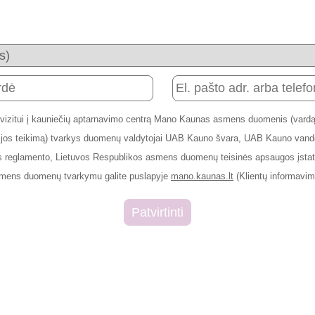
 vizitui į kauniečių aptarnavimo centrą Mano Kaunas asmens duomenis (vardą,
rmacijos teikimą) tvarkys duomenų valdytojai UAB Kauno švara, UAB Kauno v
 reglamento, Lietuvos Respublikos asmens duomenų teisinės apsaugos įstaty
smens duomenų tvarkymu galite puslapyje
mano.kaunas.lt
(Klientų informavim
Patvirtinti