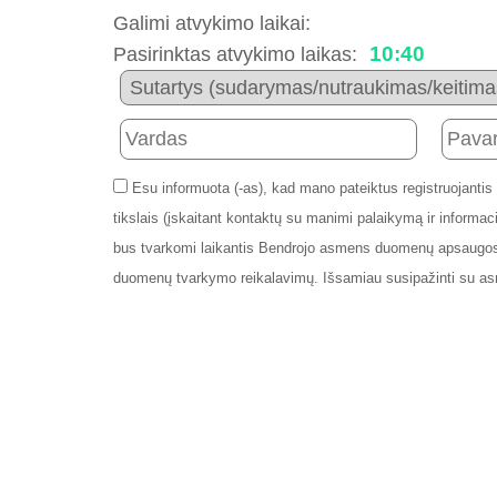
Galimi atvykimo laikai:
10:40
Pasirinktas atvykimo laikas:
Esu informuota (-as), kad mano pateiktus registruojantis
tikslais (įskaitant kontaktų su manimi palaikymą ir info
bus tvarkomi laikantis Bendrojo asmens duomenų apsaugos
duomenų tvarkymo reikalavimų. Išsamiau susipažinti su a