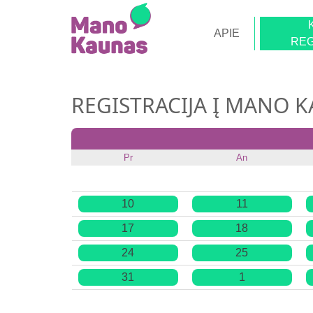
APIE
REG
REGISTRACIJA Į MANO 
Pr
An
10
11
17
18
24
25
31
1