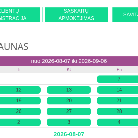
KLIENTŲ
SĄSKAITŲ
SAVI
ISTRACIJA
APMOKĖJIMAS
KAUNAS
nuo 2026-08-07 iki 2026-09-06
Tr
Kt
Pn
7
12
13
14
19
20
21
26
27
28
2
3
4
2026-08-07