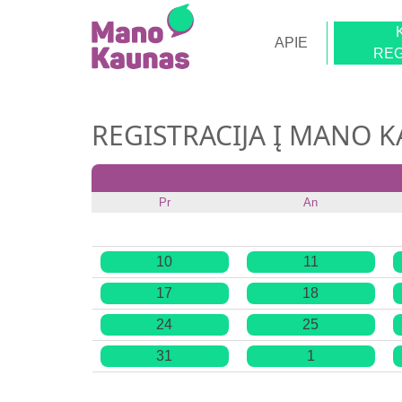
APIE
REG
REGISTRACIJA Į MANO 
Pr
An
10
11
17
18
24
25
31
1