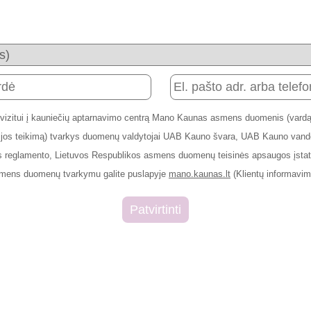
 vizitui į kauniečių aptarnavimo centrą Mano Kaunas asmens duomenis (vardą,
rmacijos teikimą) tvarkys duomenų valdytojai UAB Kauno švara, UAB Kauno v
 reglamento, Lietuvos Respublikos asmens duomenų teisinės apsaugos įstaty
smens duomenų tvarkymu galite puslapyje
mano.kaunas.lt
(Klientų informavim
Patvirtinti