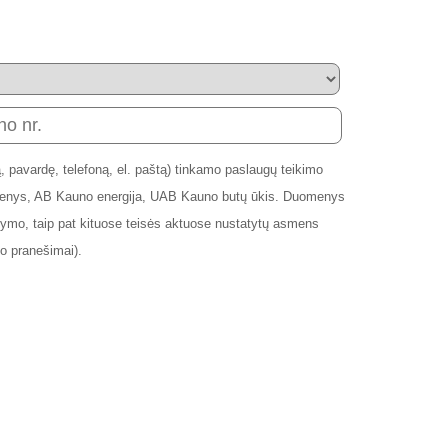
 pavardę, telefoną, el. paštą) tinkamo paslaugų teikimo
andenys, AB Kauno energija, UAB Kauno butų ūkis. Duomenys
mo, taip pat kituose teisės aktuose nustatytų asmens
o pranešimai).