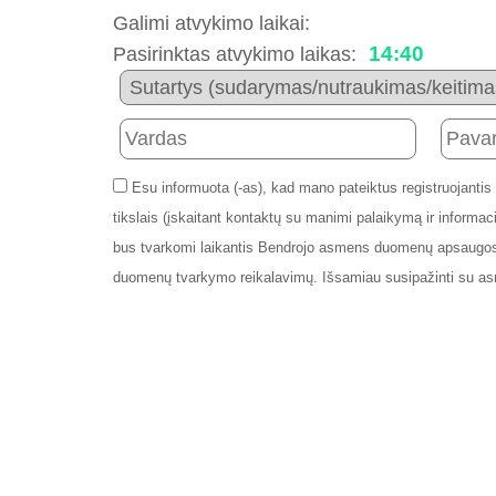
Galimi atvykimo laikai:
14:40
Pasirinktas atvykimo laikas:
Esu informuota (-as), kad mano pateiktus registruojantis
tikslais (įskaitant kontaktų su manimi palaikymą ir info
bus tvarkomi laikantis Bendrojo asmens duomenų apsaugos
duomenų tvarkymo reikalavimų. Išsamiau susipažinti su a