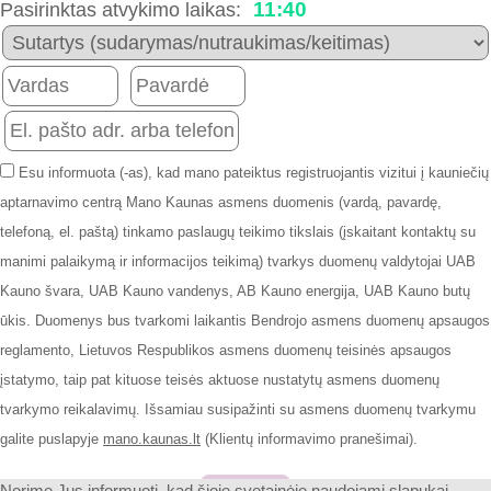
11:40
Pasirinktas atvykimo laikas:
Esu informuota (-as), kad mano pateiktus registruojantis vizitui į kauniečių
aptarnavimo centrą Mano Kaunas asmens duomenis (vardą, pavardę,
telefoną, el. paštą) tinkamo paslaugų teikimo tikslais (įskaitant kontaktų su
manimi palaikymą ir informacijos teikimą) tvarkys duomenų valdytojai UAB
Kauno švara, UAB Kauno vandenys, AB Kauno energija, UAB Kauno butų
ūkis. Duomenys bus tvarkomi laikantis Bendrojo asmens duomenų apsaugos
reglamento, Lietuvos Respublikos asmens duomenų teisinės apsaugos
įstatymo, taip pat kituose teisės aktuose nustatytų asmens duomenų
tvarkymo reikalavimų. Išsamiau susipažinti su asmens duomenų tvarkymu
galite puslapyje
mano.kaunas.lt
(Klientų informavimo pranešimai).