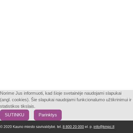
Norime Jus informuoti, kad šioje svetainėje naudojami slapukai
(angl. cookies). Šie slapukai naudojami funkcionalumo užtikrinimui ir
statistikos tikslais.
SUTINKU
Parinktys
© 2020 Kauno miesto savivaldybė. tel.
8 800 20 000
el. p.
info@kmpc.lt