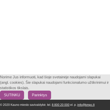
Norime Jus informuoti, kad šioje svetainėje naudojami slapukai
(angl. cookies). Šie slapukai naudojami funkcionalumo užtikrinimui ir
statistikos tikslais.
SUTINKU
Parinktys
© 2020 Kauno miesto savivaldybė. tel.
8 800 20 000
el. p.
info@kmpc.lt