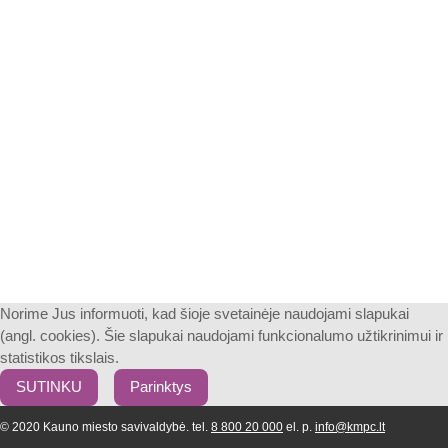
Norime Jus informuoti, kad šioje svetainėje naudojami slapukai
(angl. cookies). Šie slapukai naudojami funkcionalumo užtikrinimui ir
statistikos tikslais.
SUTINKU
Parinktys
© 2020 Kauno miesto savivaldybė. tel.
8 800 20 000
el. p.
info@kmpc.lt