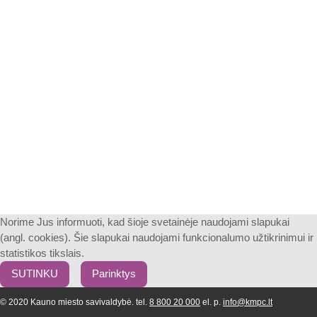
Norime Jus informuoti, kad šioje svetainėje naudojami slapukai
(angl. cookies). Šie slapukai naudojami funkcionalumo užtikrinimui ir
statistikos tikslais.
SUTINKU
Parinktys
© 2020 Kauno miesto savivaldybė. tel.
8 800 20 000
el. p.
info@kmpc.lt