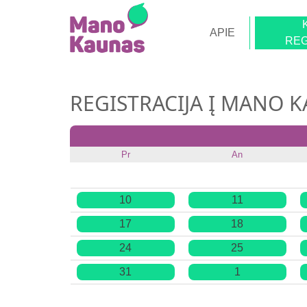
APIE
REG
REGISTRACIJA Į MANO 
Pr
An
10
11
17
18
24
25
31
1