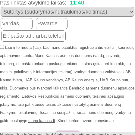
11:40
Pasirinktas atvykimo laikas:
Esu informuota (-as), kad mano pateiktus registruojantis vizitui į kauniečių
aptarnavimo centrą Mano Kaunas asmens duomenis (vardą, pavardę,
telefoną, el. paštą) tinkamo paslaugų teikimo tikslais (įskaitant kontaktų su
manimi palaikymą ir informacijos teikimą) tvarkys duomenų valdytojai UAB
Kauno švara, UAB Kauno vandenys, AB Kauno energija, UAB Kauno butų
ūkis. Duomenys bus tvarkomi laikantis Bendrojo asmens duomenų apsaugos
reglamento, Lietuvos Respublikos asmens duomenų teisinės apsaugos
įstatymo, taip pat kituose teisės aktuose nustatytų asmens duomenų
tvarkymo reikalavimų. Išsamiau susipažinti su asmens duomenų tvarkymu
galite puslapyje
mano.kaunas.lt
(Klientų informavimo pranešimai).