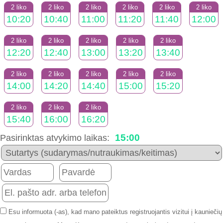
2 liko
2 liko
2 liko
2 liko
2 liko
2 liko
10:20
10:40
11:00
11:20
11:40
12:00
2 liko
2 liko
2 liko
2 liko
2 liko
12:20
12:40
13:00
13:20
13:40
2 liko
2 liko
2 liko
2 liko
2 liko
14:00
14:20
14:40
15:00
15:20
2 liko
2 liko
2 liko
15:40
16:00
16:20
15:00
Pasirinktas atvykimo laikas:
Esu informuota (-as), kad mano pateiktus registruojantis vizitui į kauniečių