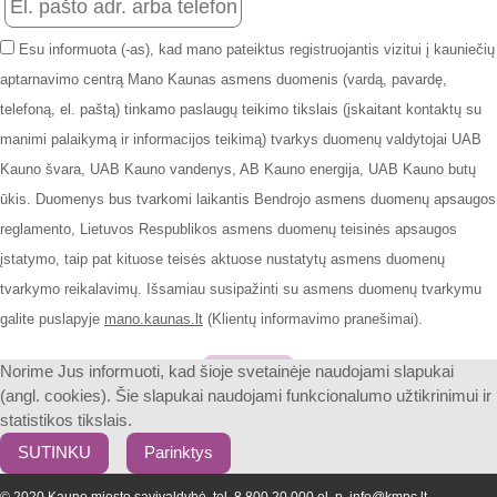
Esu informuota (-as), kad mano pateiktus registruojantis vizitui į kauniečių
aptarnavimo centrą Mano Kaunas asmens duomenis (vardą, pavardę,
telefoną, el. paštą) tinkamo paslaugų teikimo tikslais (įskaitant kontaktų su
manimi palaikymą ir informacijos teikimą) tvarkys duomenų valdytojai UAB
Kauno švara, UAB Kauno vandenys, AB Kauno energija, UAB Kauno butų
ūkis. Duomenys bus tvarkomi laikantis Bendrojo asmens duomenų apsaugos
reglamento, Lietuvos Respublikos asmens duomenų teisinės apsaugos
įstatymo, taip pat kituose teisės aktuose nustatytų asmens duomenų
tvarkymo reikalavimų. Išsamiau susipažinti su asmens duomenų tvarkymu
galite puslapyje
mano.kaunas.lt
(Klientų informavimo pranešimai).
Patvirtinti
Norime Jus informuoti, kad šioje svetainėje naudojami slapukai
(angl. cookies). Šie slapukai naudojami funkcionalumo užtikrinimui ir
statistikos tikslais.
SUTINKU
Parinktys