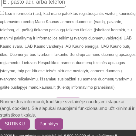
Esu informuota (-as), kad mano pateiktus registruojantis vizitui į kauniečių
aptarnavimo centrą Mano Kaunas asmens duomenis (vardą, pavardę,
telefoną, el. paštą) tinkamo paslaugų teikimo tikslais (įskaitant kontaktų su
manimi palaikymą ir informacijos teikimą) tvarkys duomenų valdytojai UAB
Kauno švara, UAB Kauno vandenys, AB Kauno energija, UAB Kauno butų
ūkis. Duomenys bus tvarkomi laikantis Bendrojo asmens duomenų apsaugos
reglamento, Lietuvos Respublikos asmens duomenų teisinės apsaugos
įstatymo, taip pat kituose teisės aktuose nustatytų asmens duomenų
tvarkymo reikalavimų. Išsamiau susipažinti su asmens duomenų tvarkymu
galite puslapyje
mano.kaunas.lt
(Klientų informavimo pranešimai).
Patvirtinti
Norime Jus informuoti, kad šioje svetainėje naudojami slapukai
(angl. cookies). Šie slapukai naudojami funkcionalumo užtikrinimui ir
statistikos tikslais.
SUTINKU
Parinktys