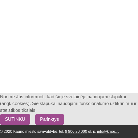
Norime Jus informuoti, kad šioje svetainėje naudojami slapukai
(angl. cookies). Šie slapukai naudojami funkcionalumo užtikrinimui ir
statistikos tikslais.
SUTINKU
Parinktys
© 2020 Kauno miesto savivaldybė. tel.
8 800 20 000
el. p.
info@kmpc.lt