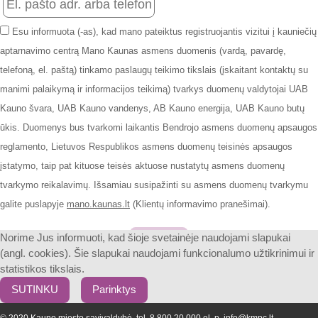
Esu informuota (-as), kad mano pateiktus registruojantis vizitui į kauniečių
aptarnavimo centrą Mano Kaunas asmens duomenis (vardą, pavardę,
telefoną, el. paštą) tinkamo paslaugų teikimo tikslais (įskaitant kontaktų su
manimi palaikymą ir informacijos teikimą) tvarkys duomenų valdytojai UAB
Kauno švara, UAB Kauno vandenys, AB Kauno energija, UAB Kauno butų
ūkis. Duomenys bus tvarkomi laikantis Bendrojo asmens duomenų apsaugos
reglamento, Lietuvos Respublikos asmens duomenų teisinės apsaugos
įstatymo, taip pat kituose teisės aktuose nustatytų asmens duomenų
tvarkymo reikalavimų. Išsamiau susipažinti su asmens duomenų tvarkymu
galite puslapyje
mano.kaunas.lt
(Klientų informavimo pranešimai).
Patvirtinti
Norime Jus informuoti, kad šioje svetainėje naudojami slapukai
(angl. cookies). Šie slapukai naudojami funkcionalumo užtikrinimui ir
statistikos tikslais.
SUTINKU
Parinktys