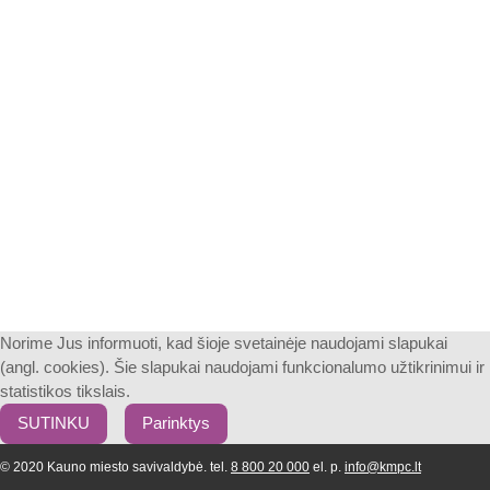
Norime Jus informuoti, kad šioje svetainėje naudojami slapukai
(angl. cookies). Šie slapukai naudojami funkcionalumo užtikrinimui ir
statistikos tikslais.
SUTINKU
Parinktys
© 2020 Kauno miesto savivaldybė. tel.
8 800 20 000
el. p.
info@kmpc.lt