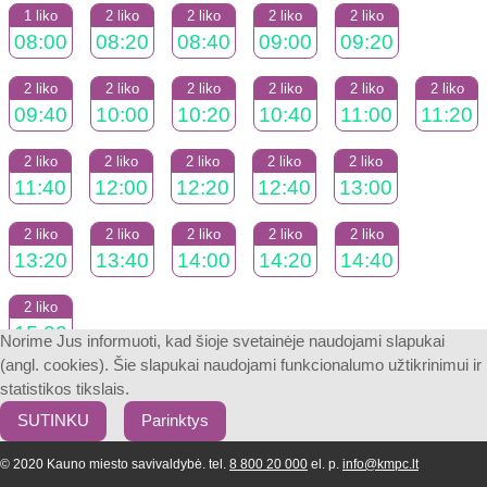
1 liko
2 liko
2 liko
2 liko
2 liko
08:00
08:20
08:40
09:00
09:20
2 liko
2 liko
2 liko
2 liko
2 liko
2 liko
09:40
10:00
10:20
10:40
11:00
11:20
2 liko
2 liko
2 liko
2 liko
2 liko
11:40
12:00
12:20
12:40
13:00
2 liko
2 liko
2 liko
2 liko
2 liko
13:20
13:40
14:00
14:20
14:40
2 liko
15:00
Norime Jus informuoti, kad šioje svetainėje naudojami slapukai
(angl. cookies). Šie slapukai naudojami funkcionalumo užtikrinimui ir
statistikos tikslais.
SUTINKU
Parinktys
© 2020 Kauno miesto savivaldybė. tel.
8 800 20 000
el. p.
info@kmpc.lt