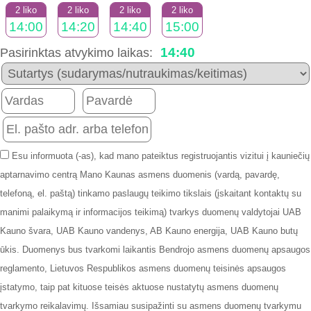
2 liko
2 liko
2 liko
2 liko
14:00
14:20
14:40
15:00
14:40
Pasirinktas atvykimo laikas:
Esu informuota (-as), kad mano pateiktus registruojantis vizitui į kauniečių
aptarnavimo centrą Mano Kaunas asmens duomenis (vardą, pavardę,
telefoną, el. paštą) tinkamo paslaugų teikimo tikslais (įskaitant kontaktų su
manimi palaikymą ir informacijos teikimą) tvarkys duomenų valdytojai UAB
Kauno švara, UAB Kauno vandenys, AB Kauno energija, UAB Kauno butų
ūkis. Duomenys bus tvarkomi laikantis Bendrojo asmens duomenų apsaugos
reglamento, Lietuvos Respublikos asmens duomenų teisinės apsaugos
įstatymo, taip pat kituose teisės aktuose nustatytų asmens duomenų
tvarkymo reikalavimų. Išsamiau susipažinti su asmens duomenų tvarkymu