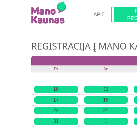
APIE
REG
REGISTRACIJA Į MANO 
Pr
An
10
11
17
18
24
25
31
1