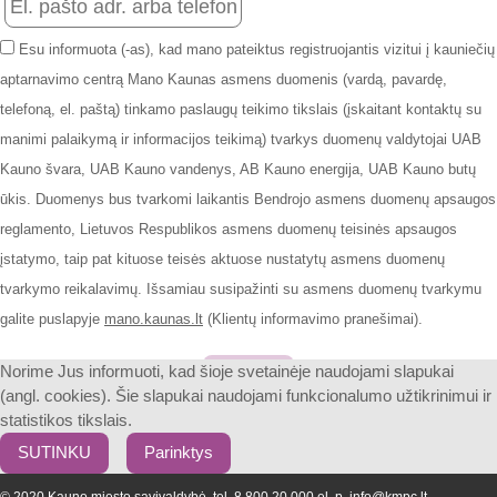
Esu informuota (-as), kad mano pateiktus registruojantis vizitui į kauniečių
aptarnavimo centrą Mano Kaunas asmens duomenis (vardą, pavardę,
telefoną, el. paštą) tinkamo paslaugų teikimo tikslais (įskaitant kontaktų su
manimi palaikymą ir informacijos teikimą) tvarkys duomenų valdytojai UAB
Kauno švara, UAB Kauno vandenys, AB Kauno energija, UAB Kauno butų
ūkis. Duomenys bus tvarkomi laikantis Bendrojo asmens duomenų apsaugos
reglamento, Lietuvos Respublikos asmens duomenų teisinės apsaugos
įstatymo, taip pat kituose teisės aktuose nustatytų asmens duomenų
tvarkymo reikalavimų. Išsamiau susipažinti su asmens duomenų tvarkymu
galite puslapyje
mano.kaunas.lt
(Klientų informavimo pranešimai).
Patvirtinti
Norime Jus informuoti, kad šioje svetainėje naudojami slapukai
(angl. cookies). Šie slapukai naudojami funkcionalumo užtikrinimui ir
statistikos tikslais.
SUTINKU
Parinktys