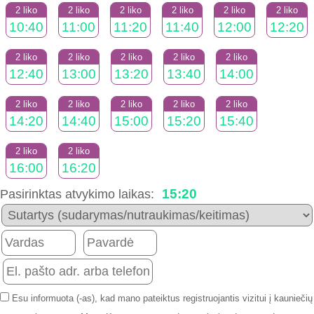
2 liko
2 liko
2 liko
2 liko
2 liko
2 liko
10:40
11:00
11:20
11:40
12:00
12:20
2 liko
2 liko
2 liko
2 liko
2 liko
12:40
13:00
13:20
13:40
14:00
2 liko
2 liko
2 liko
2 liko
2 liko
14:20
14:40
15:00
15:20
15:40
2 liko
2 liko
16:00
16:20
15:20
Pasirinktas atvykimo laikas:
Esu informuota (-as), kad mano pateiktus registruojantis vizitui į kauniečių