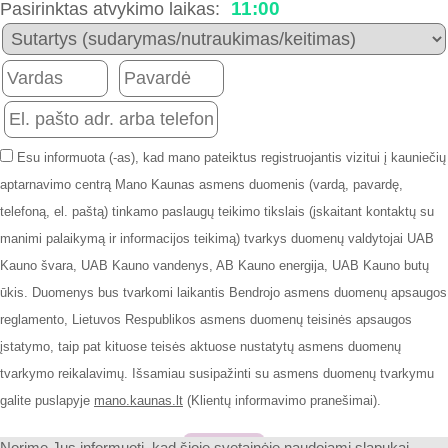
11:00
Pasirinktas atvykimo laikas:
Esu informuota (-as), kad mano pateiktus registruojantis vizitui į kauniečių
aptarnavimo centrą Mano Kaunas asmens duomenis (vardą, pavardę,
telefoną, el. paštą) tinkamo paslaugų teikimo tikslais (įskaitant kontaktų su
manimi palaikymą ir informacijos teikimą) tvarkys duomenų valdytojai UAB
Kauno švara, UAB Kauno vandenys, AB Kauno energija, UAB Kauno butų
ūkis. Duomenys bus tvarkomi laikantis Bendrojo asmens duomenų apsaugos
reglamento, Lietuvos Respublikos asmens duomenų teisinės apsaugos
įstatymo, taip pat kituose teisės aktuose nustatytų asmens duomenų
tvarkymo reikalavimų. Išsamiau susipažinti su asmens duomenų tvarkymu
galite puslapyje
mano.kaunas.lt
(Klientų informavimo pranešimai).