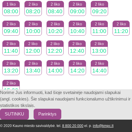
1 liko
2 liko
2 liko
2 liko
2 liko
08:00
08:20
08:40
09:00
09:20
2 liko
2 liko
2 liko
2 liko
2 liko
2 liko
09:40
10:00
10:20
10:40
11:00
11:20
2 liko
2 liko
2 liko
2 liko
2 liko
11:40
12:00
12:20
12:40
13:00
2 liko
2 liko
2 liko
2 liko
2 liko
13:20
13:40
14:00
14:20
14:40
2 liko
15:00
Norime Jus informuoti, kad šioje svetainėje naudojami slapukai
(angl. cookies). Šie slapukai naudojami funkcionalumo užtikrinimui ir
statistikos tikslais.
SUTINKU
Parinktys
© 2020 Kauno miesto savivaldybė. tel.
8 800 20 000
el. p.
info@kmpc.lt