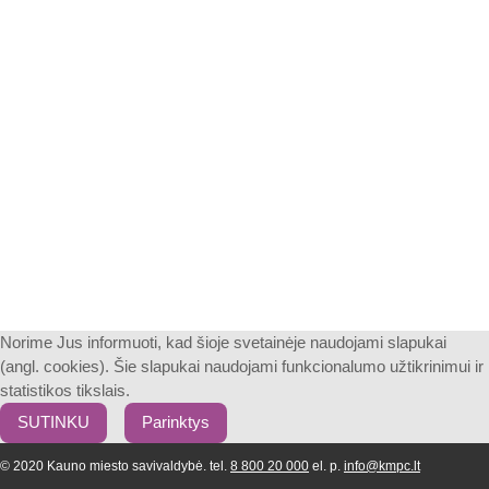
Norime Jus informuoti, kad šioje svetainėje naudojami slapukai
(angl. cookies). Šie slapukai naudojami funkcionalumo užtikrinimui ir
statistikos tikslais.
SUTINKU
Parinktys
© 2020 Kauno miesto savivaldybė. tel.
8 800 20 000
el. p.
info@kmpc.lt