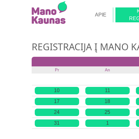
APIE
REG
REGISTRACIJA Į MANO 
Pr
An
10
11
17
18
24
25
31
1