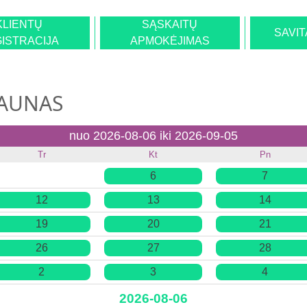
KLIENTŲ
SĄSKAITŲ
SAVI
ISTRACIJA
APMOKĖJIMAS
KAUNAS
nuo 2026-08-06 iki 2026-09-05
Tr
Kt
Pn
6
7
12
13
14
19
20
21
26
27
28
2
3
4
2026-08-06