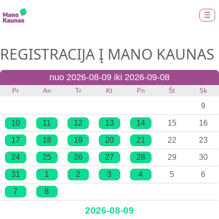
☰
REGISTRACIJA Į MANO KAUNAS
nuo 2026-08-09 iki 2026-09-08
Pr
An
Tr
Kt
Pn
Št
Sk
9
10
11
12
13
14
15
16
17
18
19
20
21
22
23
24
25
26
27
28
29
30
31
1
2
3
4
5
6
7
8
2026-08-09