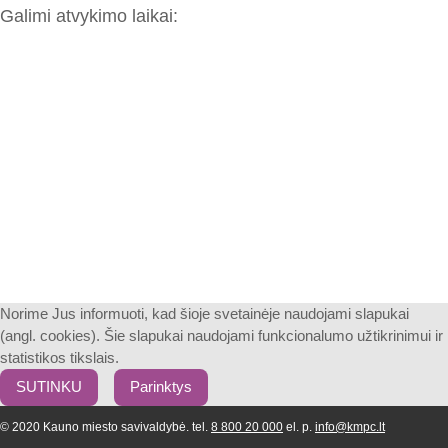
Galimi atvykimo laikai:
Norime Jus informuoti, kad šioje svetainėje naudojami slapukai
(angl. cookies). Šie slapukai naudojami funkcionalumo užtikrinimui ir
statistikos tikslais.
SUTINKU
Parinktys
© 2020 Kauno miesto savivaldybė. tel.
8 800 20 000
el. p.
info@kmpc.lt