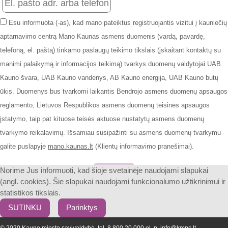
Esu informuota (-as), kad mano pateiktus registruojantis vizitui į kauniečių
aptarnavimo centrą Mano Kaunas asmens duomenis (vardą, pavardę,
telefoną, el. paštą) tinkamo paslaugų teikimo tikslais (įskaitant kontaktų su
manimi palaikymą ir informacijos teikimą) tvarkys duomenų valdytojai UAB
Kauno švara, UAB Kauno vandenys, AB Kauno energija, UAB Kauno butų
ūkis. Duomenys bus tvarkomi laikantis Bendrojo asmens duomenų apsaugos
reglamento, Lietuvos Respublikos asmens duomenų teisinės apsaugos
įstatymo, taip pat kituose teisės aktuose nustatytų asmens duomenų
tvarkymo reikalavimų. Išsamiau susipažinti su asmens duomenų tvarkymu
galite puslapyje
mano.kaunas.lt
(Klientų informavimo pranešimai).
Patvirtinti
Norime Jus informuoti, kad šioje svetainėje naudojami slapukai
(angl. cookies). Šie slapukai naudojami funkcionalumo užtikrinimui ir
statistikos tikslais.
SUTINKU
Parinktys