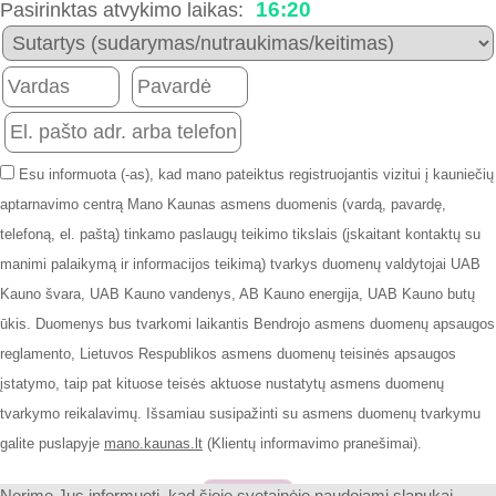
16:20
Pasirinktas atvykimo laikas:
Esu informuota (-as), kad mano pateiktus registruojantis vizitui į kauniečių
aptarnavimo centrą Mano Kaunas asmens duomenis (vardą, pavardę,
telefoną, el. paštą) tinkamo paslaugų teikimo tikslais (įskaitant kontaktų su
manimi palaikymą ir informacijos teikimą) tvarkys duomenų valdytojai UAB
Kauno švara, UAB Kauno vandenys, AB Kauno energija, UAB Kauno butų
ūkis. Duomenys bus tvarkomi laikantis Bendrojo asmens duomenų apsaugos
reglamento, Lietuvos Respublikos asmens duomenų teisinės apsaugos
įstatymo, taip pat kituose teisės aktuose nustatytų asmens duomenų
tvarkymo reikalavimų. Išsamiau susipažinti su asmens duomenų tvarkymu
galite puslapyje
mano.kaunas.lt
(Klientų informavimo pranešimai).