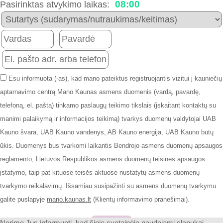
08:00
Pasirinktas atvykimo laikas:
Esu informuota (-as), kad mano pateiktus registruojantis vizitui į kauniečių
aptarnavimo centrą Mano Kaunas asmens duomenis (vardą, pavardę,
telefoną, el. paštą) tinkamo paslaugų teikimo tikslais (įskaitant kontaktų su
manimi palaikymą ir informacijos teikimą) tvarkys duomenų valdytojai UAB
Kauno švara, UAB Kauno vandenys, AB Kauno energija, UAB Kauno butų
ūkis. Duomenys bus tvarkomi laikantis Bendrojo asmens duomenų apsaugos
reglamento, Lietuvos Respublikos asmens duomenų teisinės apsaugos
įstatymo, taip pat kituose teisės aktuose nustatytų asmens duomenų
tvarkymo reikalavimų. Išsamiau susipažinti su asmens duomenų tvarkymu
galite puslapyje
mano.kaunas.lt
(Klientų informavimo pranešimai).