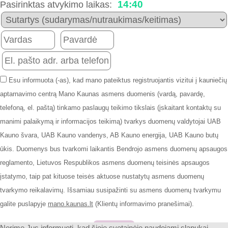
14:40
Pasirinktas atvykimo laikas:
Esu informuota (-as), kad mano pateiktus registruojantis vizitui į kauniečių
aptarnavimo centrą Mano Kaunas asmens duomenis (vardą, pavardę,
telefoną, el. paštą) tinkamo paslaugų teikimo tikslais (įskaitant kontaktų su
manimi palaikymą ir informacijos teikimą) tvarkys duomenų valdytojai UAB
Kauno švara, UAB Kauno vandenys, AB Kauno energija, UAB Kauno butų
ūkis. Duomenys bus tvarkomi laikantis Bendrojo asmens duomenų apsaugos
reglamento, Lietuvos Respublikos asmens duomenų teisinės apsaugos
įstatymo, taip pat kituose teisės aktuose nustatytų asmens duomenų
tvarkymo reikalavimų. Išsamiau susipažinti su asmens duomenų tvarkymu
galite puslapyje
mano.kaunas.lt
(Klientų informavimo pranešimai).