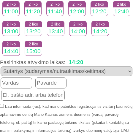
2 liko
2 liko
2 liko
2 liko
2 liko
2 liko
11:00
11:20
11:40
12:00
12:20
12:40
2 liko
2 liko
2 liko
2 liko
2 liko
13:00
13:20
13:40
14:00
14:20
2 liko
2 liko
14:40
15:00
14:20
Pasirinktas atvykimo laikas:
Esu informuota (-as), kad mano pateiktus registruojantis vizitui į kauniečių
aptarnavimo centrą Mano Kaunas asmens duomenis (vardą, pavardę,
telefoną, el. paštą) tinkamo paslaugų teikimo tikslais (įskaitant kontaktų su
manimi palaikymą ir informacijos teikimą) tvarkys duomenų valdytojai UAB