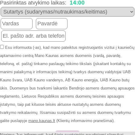
14:00
Pasirinktas atvykimo laikas:
Esu informuota (-as), kad mano pateiktus registruojantis vizitui į kauniečių
aptarnavimo centrą Mano Kaunas asmens duomenis (vardą, pavardę,
telefoną, el. paštą) tinkamo paslaugų teikimo tikslais (įskaitant kontaktų su
manimi palaikymą ir informacijos teikimą) tvarkys duomenų valdytojai UAB
Kauno švara, UAB Kauno vandenys, AB Kauno energija, UAB Kauno butų
ūkis. Duomenys bus tvarkomi laikantis Bendrojo asmens duomenų apsaugos
reglamento, Lietuvos Respublikos asmens duomenų teisinės apsaugos
įstatymo, taip pat kituose teisės aktuose nustatytų asmens duomenų
tvarkymo reikalavimų. Išsamiau susipažinti su asmens duomenų tvarkymu
galite puslapyje
mano.kaunas.lt
(Klientų informavimo pranešimai).