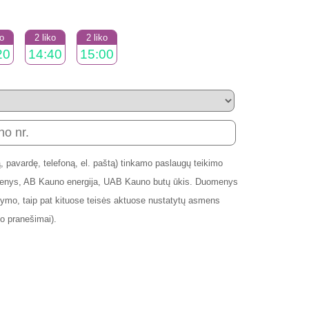
ko
2 liko
2 liko
20
14:40
15:00
 pavardę, telefoną, el. paštą) tinkamo paslaugų teikimo
andenys, AB Kauno energija, UAB Kauno butų ūkis. Duomenys
mo, taip pat kituose teisės aktuose nustatytų asmens
o pranešimai).