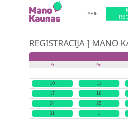
APIE
REG
REGISTRACIJA Į MANO 
Pr
An
10
11
17
18
24
25
31
1