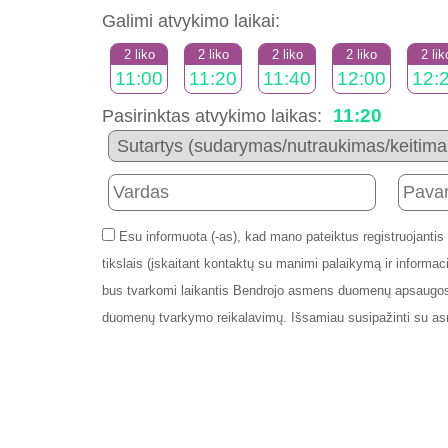
Galimi atvykimo laikai:
2 liko
2 liko
2 liko
2 liko
2 lik
11:00
11:20
11:40
12:00
12:
11:20
Pasirinktas atvykimo laikas:
Esu informuota (-as), kad mano pateiktus registruojantis
tikslais (įskaitant kontaktų su manimi palaikymą ir info
bus tvarkomi laikantis Bendrojo asmens duomenų apsaugos
duomenų tvarkymo reikalavimų. Išsamiau susipažinti su a