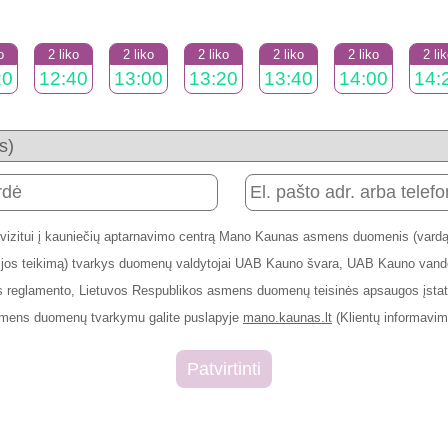
o
2 liko
2 liko
2 liko
2 liko
2 liko
2 li
20
12:40
13:00
13:20
13:40
14:00
14:
 vizitui į kauniečių aptarnavimo centrą Mano Kaunas asmens duomenis (vardą,
rmacijos teikimą) tvarkys duomenų valdytojai UAB Kauno švara, UAB Kauno v
 reglamento, Lietuvos Respublikos asmens duomenų teisinės apsaugos įstaty
smens duomenų tvarkymu galite puslapyje
mano.kaunas.lt
(Klientų informavim
Patvirtinti