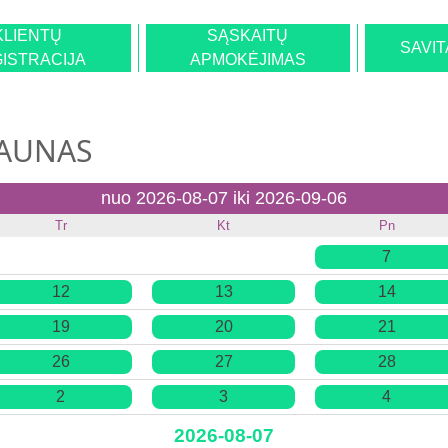
KLIENTŲ
SĄSKAITŲ
SAVI
ISTRACIJA
APMOKĖJIMAS
KAUNAS
nuo 2026-08-07 iki 2026-09-06
Tr
Kt
Pn
7
12
13
14
19
20
21
26
27
28
2
3
4
2026-08-07