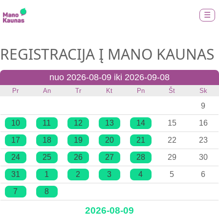
☰
REGISTRACIJA Į MANO KAUNAS
nuo 2026-08-09 iki 2026-09-08
Pr
An
Tr
Kt
Pn
Št
Sk
9
10
11
12
13
14
15
16
17
18
19
20
21
22
23
24
25
26
27
28
29
30
31
1
2
3
4
5
6
7
8
2026-08-09