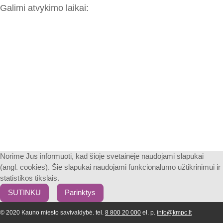
Galimi atvykimo laikai:
Norime Jus informuoti, kad šioje svetainėje naudojami slapukai
(angl. cookies). Šie slapukai naudojami funkcionalumo užtikrinimui ir
statistikos tikslais.
SUTINKU
Parinktys
© 2020 Kauno miesto savivaldybė. tel.
8 800 20 000
el. p.
info@kmpc.lt