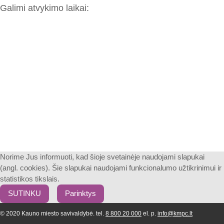
Galimi atvykimo laikai:
Norime Jus informuoti, kad šioje svetainėje naudojami slapukai
(angl. cookies). Šie slapukai naudojami funkcionalumo užtikrinimui ir
statistikos tikslais.
SUTINKU
Parinktys
© 2020 Kauno miesto savivaldybė. tel.
8 800 20 000
el. p.
info@kmpc.lt