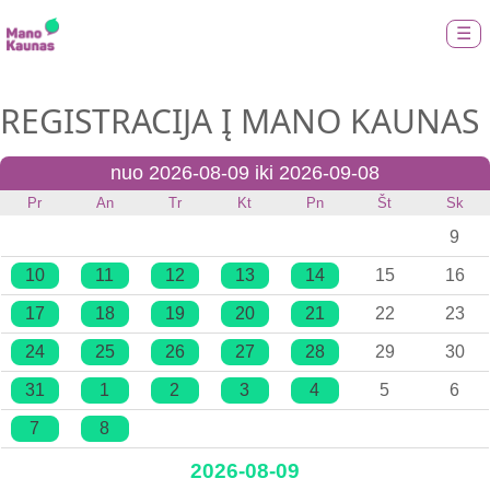
☰
REGISTRACIJA Į MANO KAUNAS
nuo 2026-08-09 iki 2026-09-08
Pr
An
Tr
Kt
Pn
Št
Sk
9
10
11
12
13
14
15
16
17
18
19
20
21
22
23
24
25
26
27
28
29
30
31
1
2
3
4
5
6
7
8
2026-08-09