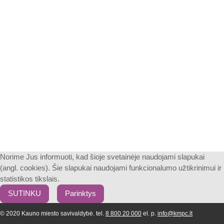
Norime Jus informuoti, kad šioje svetainėje naudojami slapukai
(angl. cookies). Šie slapukai naudojami funkcionalumo užtikrinimui ir
statistikos tikslais.
SUTINKU
Parinktys
© 2020 Kauno miesto savivaldybė. tel.
8 800 20 000
el. p.
info@kmpc.lt